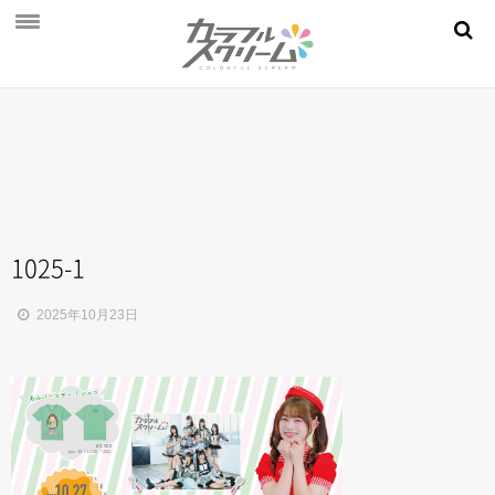
NEWS
PROFILE
SCHEDULE
DISCOGRAPHY
MOVIE
1025-1
AUDITION
2025年10月23日
STORE
FAN CLUB