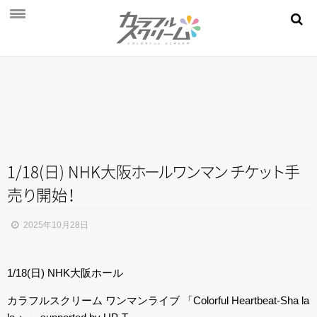
NEWS
PROFILE
SCHEDULE
DISCOGRAPHY
MOVIE
1/18(日) NHK大
阪
ホ
ー
ル
ワ
ン
マ
ン
チ
ケ
ッ
ト
手
売
り
開
始
！
AUDITION
STORE
2025年10月28日
FAN CLUB
1/18(日) NHK大阪ホール
カラフルスクリーム ワンマンライブ 「Colorful Heartbeat-Sha la