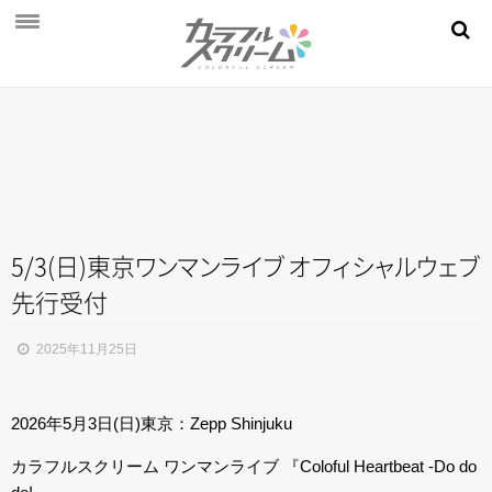
NEWS
PROFILE
SCHEDULE
DISCOGRAPHY
MOVIE
5/3(日)東
京
ワ
ン
マ
ン
ラ
イ
ブ
オ
フ
ィ
シ
ャ
ル
ウ
ェ
ブ
先行受付
AUDITION
STORE
2025年11月25日
FAN CLUB
2026年5月3日(日)東京：Zepp Shinjuku
カラフルスクリーム ワンマンライブ 『Coloful Heartbeat -Do do