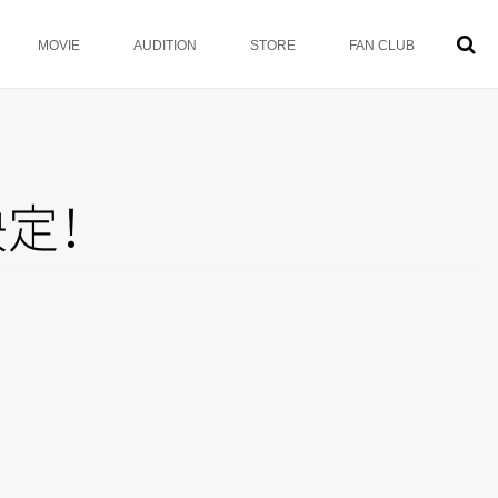
MOVIE
AUDITION
STORE
FAN CLUB
決
定
！