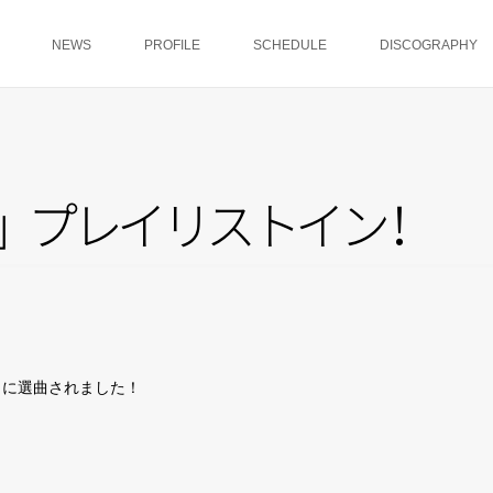
NEWS
PROFILE
SCHEDULE
DISCOGRAPHY
」
プ
レ
イ
リ
ス
ト
イ
ン
！
リストに選曲されました！