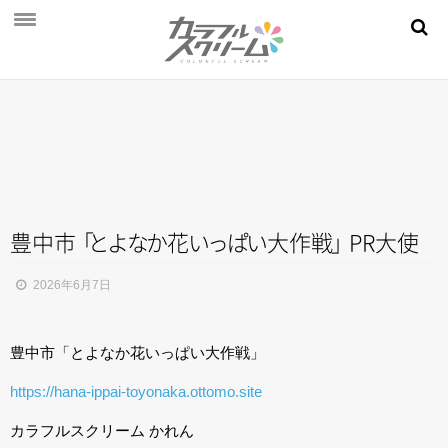
NEWS
PROFILE
SCHEDULE
DISCOGRAPHY
MOVIE
豊中
市
「
と
よ
な
か
花
い
っ
ぱ
い
大作
戦
」
PR大使
AUDITION
2026年6月7日
STORE
豊中市「とよなか花いっぱい大作戦」
FAN CLUB
https://hana-ippai-toyonaka.ottomo.site
カラフルスクリーム かれん