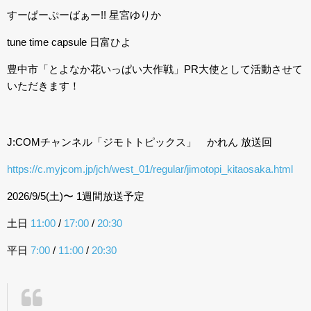
すーぱーぷーばぁー!! 星宮ゆりか
tune time capsule 日富ひよ
豊中市「とよなか花いっぱい大作戦」PR大使として活動させて
いただきます！
J:COMチャンネル「ジモトトピックス」 かれん 放送回
https://c.myjcom.jp/jch/west_01/regular/jimotopi_kitaosaka.html
2026/9/5(土)〜 1週間放送予定
土日
11:00
/
17:00
/
20:30
平日
7:00
/
11:00
/
20:30