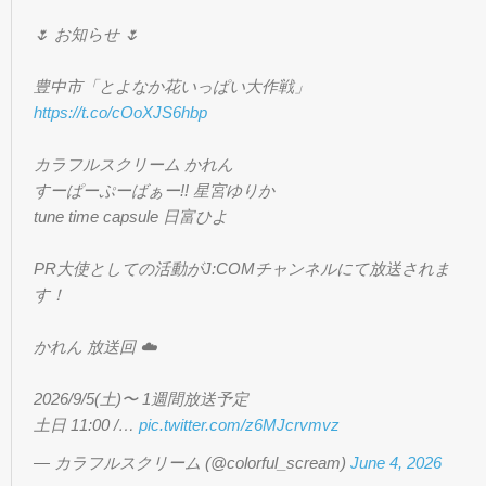
🌷 お知らせ 🌷
豊中市「とよなか花いっぱい大作戦」
https://t.co/cOoXJS6hbp
カラフルスクリーム かれん
すーぱーぷーばぁー!! 星宮ゆりか
tune time capsule 日富ひよ
PR大使としての活動がJ:COMチャンネルにて放送されま
す！
かれん 放送回 ☁️
2026/9/5(土)〜 1週間放送予定
土日 11:00 /…
pic.twitter.com/z6MJcrvmvz
— カラフルスクリーム (@colorful_scream)
June 4, 2026