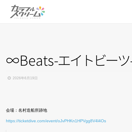
∞Beats
-
エ
イ
ト
ビ
ー
ツ
2026年6月19日
会場：名村造船所跡地
https://ticketdive.com/event/oJvPHKn1HPVgg8V4l4Os