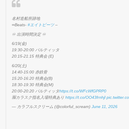
名村造船所跡地
∞Beats-
#エイトビーツ
–
♾️ 出演時間決定 ♾️
6/19(金)
19:30-20:00 パルティッタ
20:15-21:15 特典会 (E)
6/20(土)
14:40-15:00 赤鉄骨
15:20-16:20 特典会(B)
18:30-19:30 特典会(M)
20:00-20:20 パルティッタ
https://t.co/WFcWfGPRP0
🈯️カラスク指名入場特典あり
https://t.co/OO43frnhjl
pic.twitter.
— カラフルスクリーム (@colorful_scream)
June 11, 2026