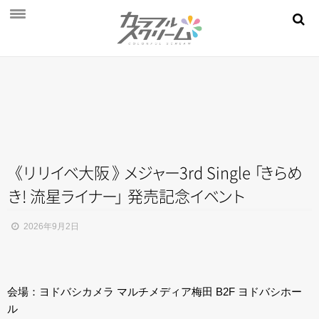
NEWS
PROFILE
SCHEDULE
DISCOGRAPHY
MOVIE
《
リ
リ
イ
ベ
大阪
》
メ
ジ
ャ
ー
3rd Singl
e
「
き
ら
め
き
! 流
星
ラ
イ
ナ
ー
」
発売記
念
イ
ベ
ン
ト
AUDITION
STORE
2026年9月2日
FAN CLUB
会場：ヨドバシカメラ マルチメディア梅田 B2F ヨドバシホー
ル