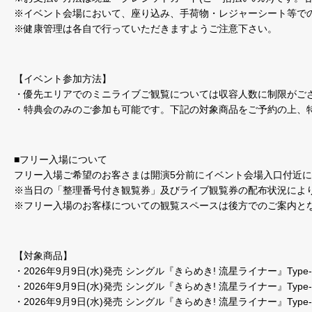
※イベント会場において、座り込み、手荷物・レジャーシート等で
※健康管理は各自で行っていただきますようご注意下さい。
【イベント参加方法】
・優先エリアでのミニライブご観覧については収容人数に制限がご
・特典会のみのご参加も可能です。下記の対象商品をご予約の上、
■フリー入場について
フリー入場ご希望のお客さまは開演5分前にイベント会場入口付近
※当日の「整理番号付き観覧券」及びライブ観覧券の配布状況によ
※フリー入場のお客様についての観覧スペースは後方でのご案内と
【対象商品】
・2026年9月9日(水)発売 シングル『きらめき! 流星ライナー』Type-A（
・2026年9月9日(水)発売 シングル『きらめき! 流星ライナー』Type-B（
・2026年9月9日(水)発売 シングル『きらめき! 流星ライナー』Type-C（