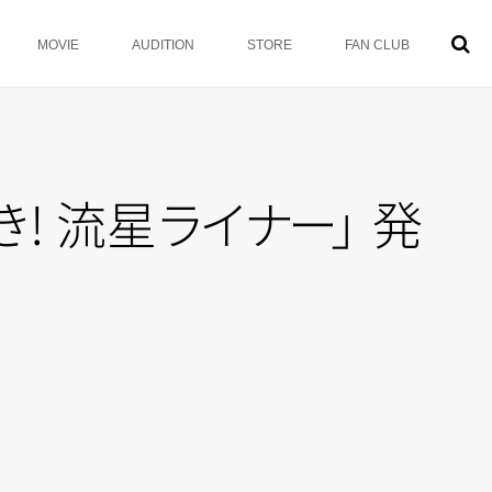
MOVIE
AUDITION
STORE
FAN CLUB
き
! 流
星
ラ
イ
ナ
ー
」
発