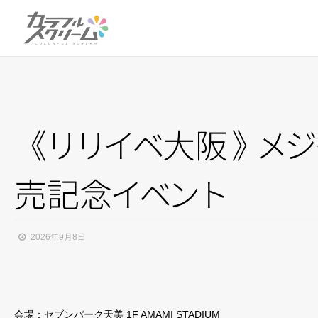
《
リ
リ
イ
ベ
大阪
》
メ
ジ
売記
念
イ
ベ
ン
ト
2026年9月8日
会場：セブンパーク天美 1F AMAMI STADIUM