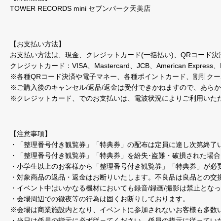
TOWER RECORDS mini セブンパーク天美店
【お支払い方法】
お支払い方法は、現金、クレジットカード(一括払い)、QRコード
クレジットカード：VISA、Mastercard、JCB、American Express、D
※各種QRコード決済や電子マネー、各種ポイントカード、割引ク
※ご購入後のキャンセル/返品/返金は受付できかねますので、あら
※クレジットカード、でのお支払いは、電波状況によりご利用いた
【注意事項】
・「整理番号付き観覧券」「特典券」の配布は定員に達し次第終了
・「整理番号付き観覧券」「特典券」を紛失･盗難・破損された場
・小学生以上のお客様から「整理番号付き観覧券」「特典券」が必
・対象商品の返品・返金はお断りいたします。不良品は良品との交
・イベント中はいかなる機材においても録音/録画/撮影は禁止とな
・会場周辺での徹夜等の行為は固くお断りしております。
※会場は商業施設内となり、イベントに参加されないお客様も多数
・当日は係員の指示に必ず従ってください。係員の指示に従ってい