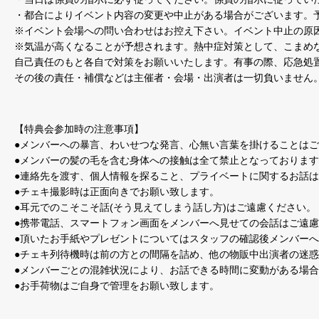
・都合によりイベント内容の変更や中止がある場合がございます。
※イベント会場への問い合わせはお控え下さい。イベント中止の原
※気温が高くなることが予想されます。熱中症対策として、こまめ
自己責任のもと各自で対策をお願いいたします。有事の際、応急処
その後の責任・補償などは主催者・会場・出演者は一切負いません
【特典会参加時の注意事項】
●メンバーへの暴言、わいせつな発言、心無い言葉を掛けることは
●メンバーの髪の毛を含む身体への接触は全て禁止となっておりま
●連絡先を渡す、個人情報を探ること、プライベートに関するお話
●チェキ撮影時は正面向きでお願い致します。
●耳元でのこそこそ話(そう見えてしまう話し方)はご遠慮ください。
●携帯電話、スマートフォン画面をメンバーへ見せての会話はご遠
●頂いたお手紙やプレゼントについてはスタッフの確認後メンバー
●チェキ列待機時は前の方との間隔を詰め、他の物販中出演者の迷
●メンバーごとの混雑状況により、お話できる時間に変動がある場
●お手荷物はご自身で管理をお願い致します。