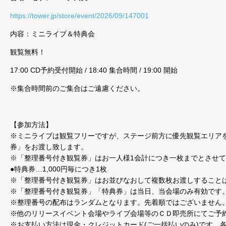
https://tower.jp/store/event/2026/09/147001
内容：ミニライブ＆特典会
観覧無料！
17:00 CD予約受付開始 / 18:40 集合時間 / 19:00 開始
※集合時間前のご集合はご遠慮ください。
【参加方法】
※ミニライブは観覧フリーですが、ステージ前方に優先観覧エリアを
券」をお渡し致します。
※「整理番号付き観覧券」はお一人様1会計につき一枚までとさせ
●特典券…1,000円毎につき1枚
※「整理番号付き観覧券」はお並びなおして複数枚お渡しすること
※「整理番号付き観覧券」「特典券」は当日、当会場のみ有効です
※整理番号の配布はランダムとなります。先着順ではございません
※他のリリースイベント会場やライブ会場等のＣＤ即売所にてご予
※お支払い方法は現金・クレジットカード(ご一括払いのみ)です。