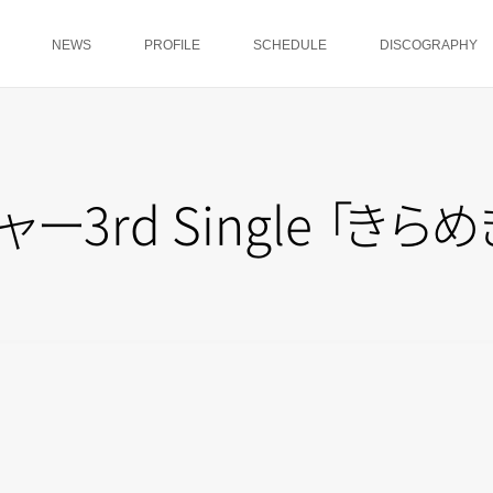
NEWS
PROFILE
SCHEDULE
DISCOGRAPHY
ャ
ー
3rd Singl
e
「
き
ら
め