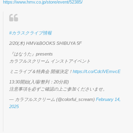
https://www.hmv.co.jp/store/event/52385/
#カラスクライブ情報
2/20(木) HMV&BOOKS SHIBUYA 5F
『はなうた』presents
カラフルスクリーム インストアイベント
ミニライブ＆特典会 開催決定！
https://t.co/CdclVEmvcE
13:30開始(入場/整列：20分前)
注意事項を必ずご確認の上ご参加くださいませ。
— カラフルスクリーム (@colorful_scream)
February 14,
2025