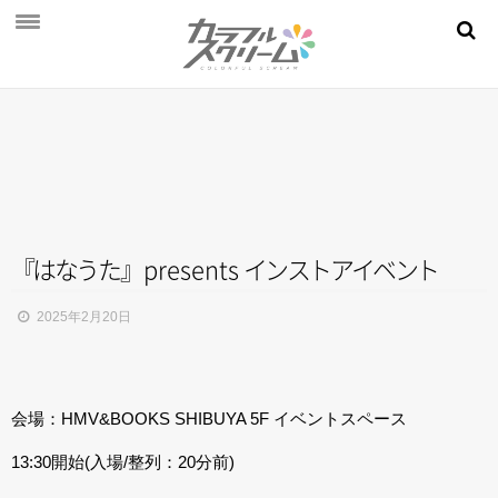
NEWS
PROFILE
SCHEDULE
DISCOGRAPHY
MOVIE
『
は
な
う
た
』
presents
イ
ン
ス
ト
ア
イ
ベ
ン
ト
AUDITION
2025年2月20日
STORE
FAN CLUB
会場：HMV&BOOKS SHIBUYA 5F イベントスペース
13:30開始(入場/整列：20分前)