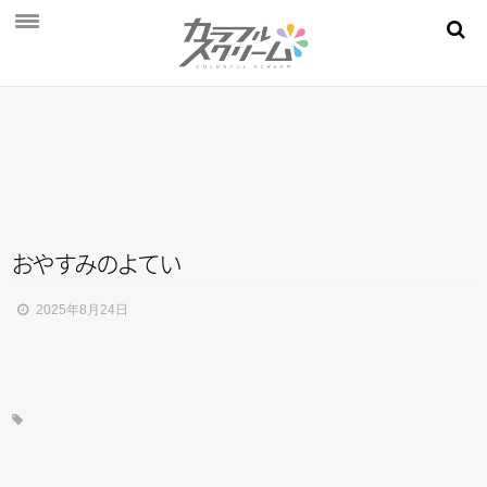
NEWS
PROFILE
SCHEDULE
DISCOGRAPHY
MOVIE
お
や
す
み
の
よ
て
い
AUDITION
2025年8月24日
STORE
FAN CLUB