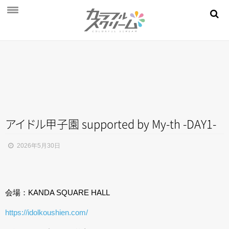
NEWS
PROFILE
SCHEDULE
DISCOGRAPHY
MOVIE
ア
イ
ド
ル
甲子園 supported by My-th -DAY1-
AUDITION
2026年5月30日
STORE
FAN CLUB
会場：KANDA SQUARE HALL
https://idolkoushien.com/