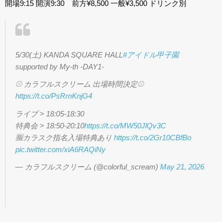
開場9:15 開演9:30 前方¥8,500 一般¥3,500 ドリンク別
5/30(土) KANDA SQUARE HALL
#アイドル甲子園
supported by My-th -DAY1-
⚾️ カラフルスクリーム 出場時間決定⚾️
https://t.co/PsRrnKnjG4
ライブ > 18:05-18:30
特典会 > 18:50-20:10
https://t.co/MW50JlQv3C
🈯️カラスク指名入場特典あり
https://t.co/2Gr10CBfBo
pic.twitter.com/xiA6RAQiNy
— カラフルスクリーム (@colorful_scream)
May 21, 2026