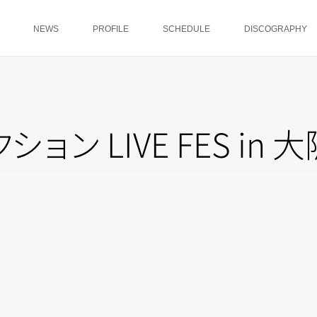
NEWS
PROFILE
SCHEDULE
DISCOGRAPHY
ク
シ
ョ
ン
LIVE FES in 大