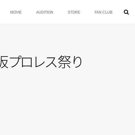
MOVIE
AUDITION
STORE
FAN CLUB
阪
プ
ロ
レ
ス
祭
り