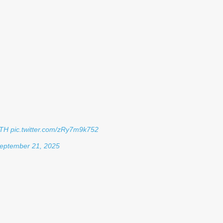
zTH
pic.twitter.com/zRy7m9k752
eptember 21, 2025