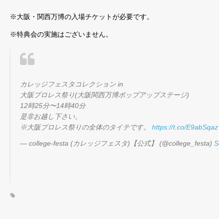
※大阪・関西万博の入場チケットが必要です。
※特典会の実施はございません。
カレッジフェスタコレクション in
大阪プロレス祭り(大阪関西万博ポップアップステージ)
12時25分〜14時40分
是非お越し下さい。
※大阪プロレス祭りの全体のタイテです。
https://t.co/E9abSqa
— college-festa (カレッジフェスタ)【公式】 (@college_festa)
S