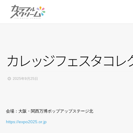
カ
レ
ッ
ジ
フ
ェ
ス
タ
コ
レ
2025年9月25日
会場：
大阪・関西万博ポップアップステージ北
https://
expo2025.or.jp