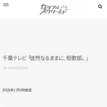
NEWS
PROFILE
SCHEDULE
DISCOGRAPHY
MOVIE
千
葉
テ
レ
ビ
「
徒
然
な
る
ま
ま
に
、
短歌
部
。
」
AUDITION
2026年2月12日
STORE
FAN CLUB
2/12(木) 25:00放送