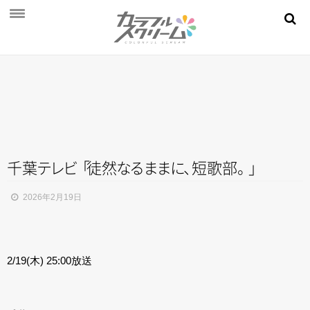
NEWS
PROFILE
SCHEDULE
DISCOGRAPHY
MOVIE
千
葉
テ
レ
ビ
「
徒
然
な
る
ま
ま
に
、
短歌
部
。
」
AUDITION
2026年2月19日
STORE
FAN CLUB
2/19(木) 25:00放送