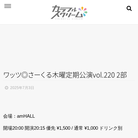
NEWS
PROFILE
SCHEDULE
DISCOGRAPHY
MOVIE
ワ
ッ
ツ
◎
さ
ー
く
る
木曜定期公演vol.220 2部
AUDITION
2025年7月3日
STORE
FAN CLUB
会場：amHALL
開場20:00 開演20:15 優先 ¥1,500 / 通常 ¥1,000 ドリンク別