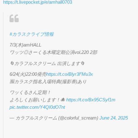
https://t.livepocket.jp/e/amhall0703
#カラスクライブ情報
7/3(木)amHALL
ワッツ◎さーくる木曜定期公演vol.220 2部
🌀カラフルスクリーム 出演します🌀
6/24(火)22:00発売
https://t.co/Blyr3FMu3x
🈯️カラスク指名入場特典(撮影券)あり
ワッくるさん定期！
よろしくお願いします！🐙
https://t.co/Bx95CSyf1m
pic.twitter.com/Y4QI0dO7nt
— カラフルスクリーム (@colorful_scream)
June 24, 2025