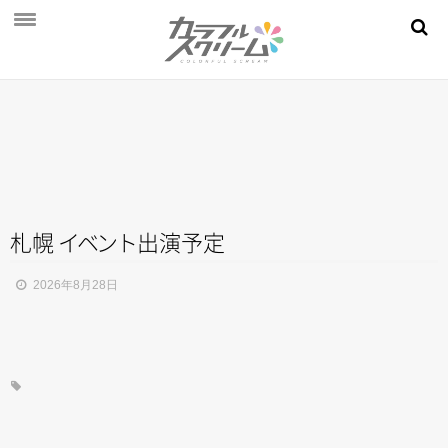
NEWS
PROFILE
SCHEDULE
DISCOGRAPHY
MOVIE
札幌
イ
ベ
ン
ト
出演予定
AUDITION
2026年8月28日
STORE
FAN CLUB