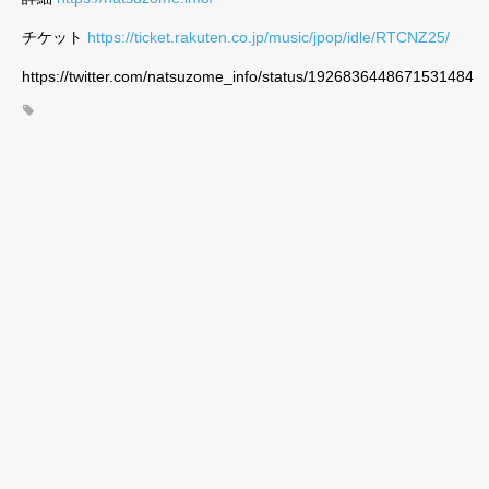
チケット
https://ticket.rakuten.co.jp/music/jpop/idle/RTCNZ25/
https://twitter.com/natsuzome_info/status/1926836448671531484