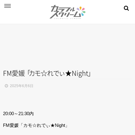
NEWS
PROFILE
SCHEDULE
DISCOGRAPHY
MOVIE
FM愛
媛
「
カ
モ
☆
れ
で
ぃ
★Nigh
t
」
AUDITION
2025年6月6日
STORE
FAN CLUB
20:00～21:30内
FM愛媛「カモ☆れでぃ★Night」