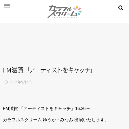
NEWS
PROFILE
SCHEDULE
DISCOGRAPHY
MOVIE
FM滋賀
「
ア
ー
テ
ィ
ス
ト
を
キ
ャ
ッ
チ
」
AUDITION
2026年5月6日
STORE
FAN CLUB
FM滋賀 「アーティストをキャッチ」16:26〜
カラフルスクリーム ゆうか・みなみ 出演いたします。