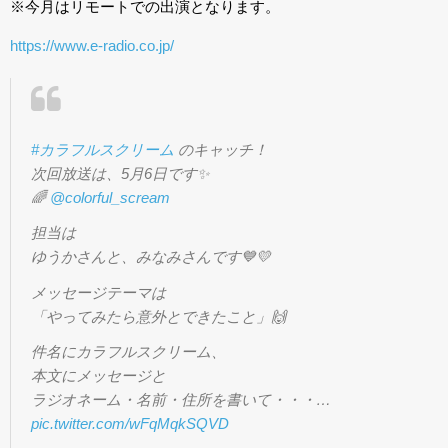
※今月はリモートでの出演となります。
https://www.e-radio.co.jp/
#カラフルスクリーム
のキャッチ！
次回放送は、5月6日です✨
🌈
@colorful_scream
担当は
ゆうかさんと、みなみさんです💙💛
メッセージテーマは
「やってみたら意外とできたこと」🙌
件名にカラフルスクリーム、
本文にメッセージと
ラジオネーム・名前・住所を書いて・・・…
pic.twitter.com/wFqMqkSQVD