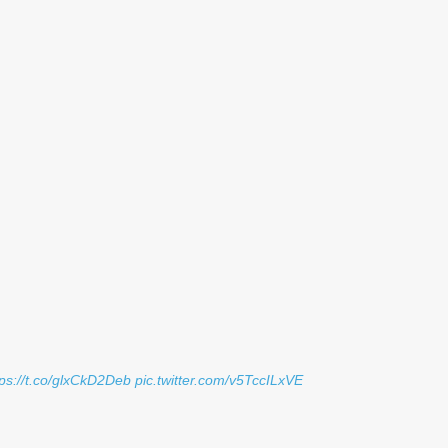
tps://t.co/glxCkD2Deb
pic.twitter.com/v5TccILxVE