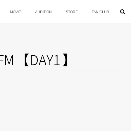
MOVIE
AUDITION
STORE
FAN CLUB
-FM
【
DAY1
】