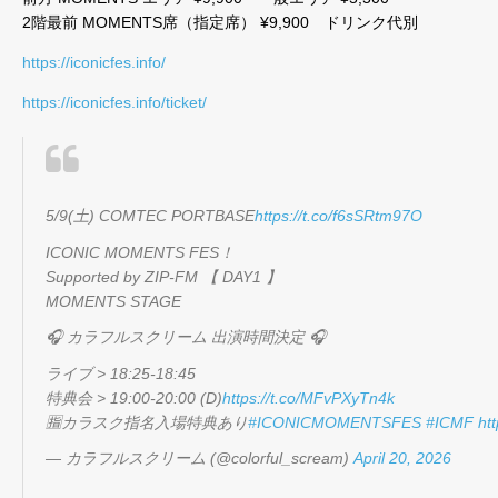
2階最前 MOMENTS席（指定席） ¥9,900 ドリンク代別
https://iconicfes.info/
https://iconicfes.info/ticket/
5/9(土) COMTEC PORTBASE
https://t.co/f6sSRtm97O
ICONIC MOMENTS FES！
Supported by ZIP-FM 【 DAY1 】
MOMENTS STAGE
🎧 カラフルスクリーム 出演時間決定 🎧
ライブ > 18:25-18:45
特典会 > 19:00-20:00 (D)
https://t.co/MFvPXyTn4k
🈯️カラスク指名入場特典あり
#ICONICMOMENTSFES
#ICMF
ht
— カラフルスクリーム (@colorful_scream)
April 20, 2026