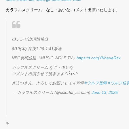
カラフルスクリーム なこ・あいな コメント出演いたします。
📺テレビ出演情報📺
6/19(木) 深夜1:26-1:41放送
NBC長崎放送「MUSIC WOLF TV」
https://t.co/gYKneueRzx
カラフルスクリーム なこ・あいな
コメント出演させて頂きます ^˶•̀ᴥ•́˶^
ざまつさん、よろしくお願いします🩷🤎
#ウルフ長崎
#ウルフ佐
— カラフルスクリーム (@colorful_scream)
June 13, 2025