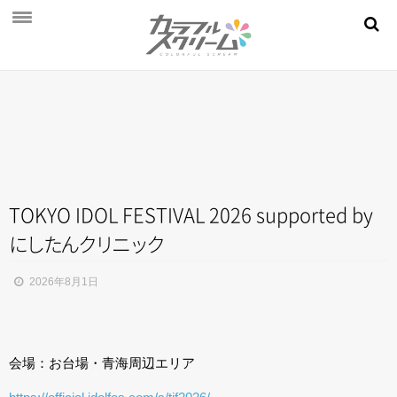
NEWS
PROFILE
SCHEDULE
DISCOGRAPHY
MOVIE
TOKYO IDOL FESTIVAL 2026 supported by
に
し
た
ん
ク
リ
ニ
ッ
ク
AUDITION
STORE
2026年8月1日
FAN CLUB
会場：お台場・青海周辺エリア