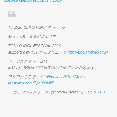
https://official.idolfes.com/s/tif2026/
TIF2026 出演日程決定 🌏 ✦ 𓂃⊹
@ お台場・青海周辺エリア
TOKYO IDOL FESTIVAL 2026
supported by にしたんクリニック
https://t.co/M6tk4OofKN
カラフルスクリームは
8/1(土)、8/2(日)の二日間出演させていただきます .ᐟ.ᐟ
ワクワクするぞっ.ᐟ.ᐟ
https://t.co/STuiYMez3c
pic.twitter.com/Epc9q8fak5
— カラフルスクリーム (@colorful_scream)
June 8, 2026