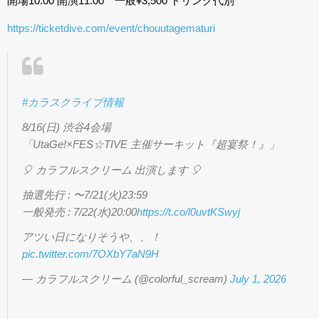
開場10:00 開演11:00 一般¥3,500 ドリンク代別
https://ticketdive.com/event/chouutagematuri
#カラスクライブ情報
8/16(日) 渋谷4会場
「UtaGe!×FES☆TIVE 主催サーキット『超宴祭！』」
🎈 カラフルスクリーム 出演します 🎈
抽選先行 : 〜7/21(火)23:59
一般発売 : 7/22(水)20:00
https://t.co/l0uvtKSwyj
アツい日になりそうや、、！
pic.twitter.com/7OXbY7aN9H
— カラフルスクリーム (@colorful_scream)
July 1, 2026