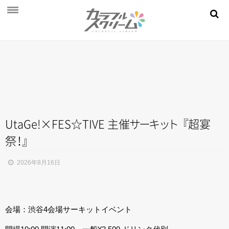
NEWS
PROFILE
SCHEDULE
DISCOGRAPHY
MOVIE
UtaGe!×FES☆TIVE 主
催
サ
ー
キ
ッ
ト
『
超宴
祭
！
』
AUDITION
STORE
2026年8月16日
FAN CLUB
会場：渋谷4会場サーキットイベント