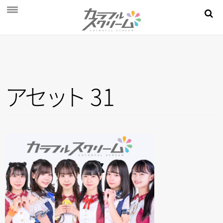
NEWS
PROFILE
SCHEDULE
ア
セ
ッ
ト
31
DISCOGRAPHY
MOVIE
AUDITION
STORE
FAN CLUB