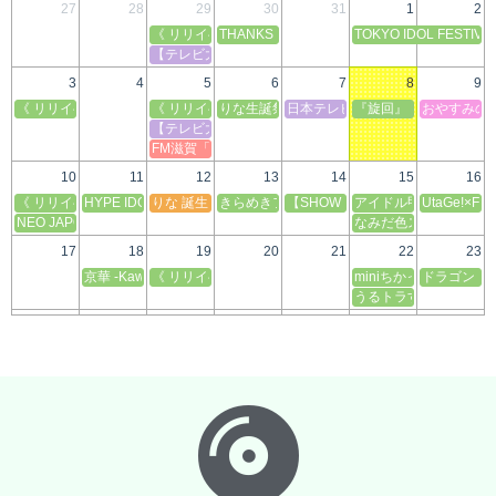
27
28
29
30
31
1
2
《 リリイベ大阪 》メジャー3rd Single「きらめき! 
THANKS 10TH GIGA Special LIVE 「POPPIN
TOKYO IDOL FESTIV
【テレビ大阪】はばたけ！アイドルフェス
3
4
5
6
7
8
9
《 リリイベ東京 》メジャー3rd Single「きらめき! 流星ライナー」発売記念イベ
《 リリイベ大阪 》メジャー3rd Single「きらめき! 
りな生誕祭
日本テレビ「夜バゲット」放送日
『旋回』
おやすみの
【テレビ大阪】はばたけ！アイドルフェス
FM滋賀「アーティストをキャッチ！」
10
11
12
13
14
15
16
《 リリイベ東京 》メジャー3rd Single「きらめき! 流星ライナー」発売記念イベ
HYPE IDOL！Summer
りな 誕生日
きらめきフェス2026 supported by かがやき
【SHOW TIME】
アイドル甲子園 supported 
UtaGe!×
NEO JAPONISM主催フェス 『NEO KASSEN 2026』
なみだ色スクリーム
17
18
19
20
21
22
23
京華 -Kawaii Youthful On Kyoto Asterism-
《 リリイベ大阪 》メジャー3rd Single「きらめき! 
miniちかっぱ祭ver.36.0 
ドラゴン ク
うるトラすフェスタ in
24
25
26
27
28
29
30
エンドレスサマー2026
札幌 イベント出演予定
A Villa idol festival 
@ JAM EXPO
31
1
2
3
4
5
6
《 リリイベ大阪 》メジャー3rd Single「きらめき! 
ナナフェス2026 suppo
《 リリイベ
FM滋賀「アーティストをキャッチ！」
《 リリイベ