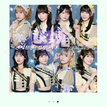
jaclet_photo_typeC