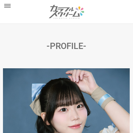
NEWS
PROFILE
-PROFILE-
SCHEDULE
DISCOGRAPHY
MOVIE
AUDITION
STORE
FAN CLUB