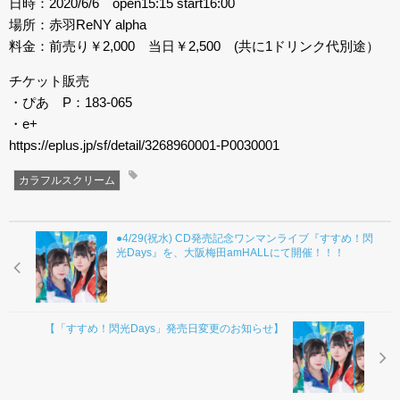
日時：2020/6/6 open15:15 start16:00
場所：赤羽ReNY alpha
料金：前売り￥2,000 当日￥2,500 (共に1ドリンク代別途）
チケット販売
・ぴあ P：183-065
・e+
https://eplus.jp/sf/detail/3268960001-P0030001
カラフルスクリーム
●4/29(祝水) CD発売記念ワンマンライブ『すすめ！閃
光Days』を、大阪梅田amHALLにて開催！！！
【「すすめ！閃光Days」発売日変更のお知らせ】