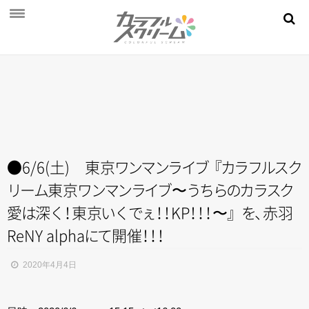
NEWS
PROFILE
SCHEDULE
DISCOGRAPHY
MOVIE
●6/6(土) 東
京
ワ
ン
マ
ン
ラ
イ
ブ
『
カ
ラ
フ
ル
ス
ク
リ
ー
ム
東
京
ワ
ン
マ
ン
ラ
イ
ブ
〜
う
ち
ら
の
カ
ラ
ス
ク
AUDITION
愛
は
深
く
！
東
京
い
く
で
ぇ
！
！
K
P
！
！
！
〜
』
を
、
赤羽
STORE
ReNY alph
a
に
て
開
催
！
！
！
FAN CLUB
2020年4月4日