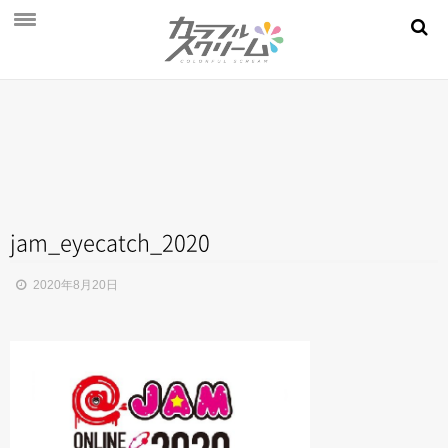
NEWS
PROFILE
SCHEDULE
DISCOGRAPHY
MOVIE
jam_eyecatch_2020
AUDITION
2020年8月20日
STORE
FAN CLUB