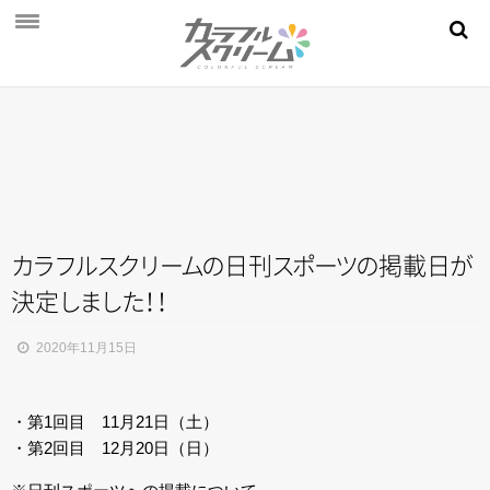
NEWS
PROFILE
SCHEDULE
DISCOGRAPHY
MOVIE
カ
ラ
フ
ル
ス
ク
リ
ー
ム
の
日
刊
ス
ポ
ー
ツ
の
掲載
日
が
決
定
し
ま
し
た
！
！
AUDITION
STORE
2020年11月15日
FAN CLUB
・第1回目 11月21日（土）
・第2回目 12月20日（日）