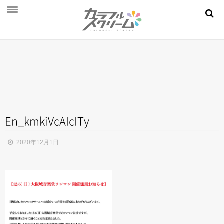
NEWS
PROFILE
SCHEDULE
DISCOGRAPHY
MOVIE
En_kmkiVcAIcITy
AUDITION
2020年12月1日
STORE
FAN CLUB