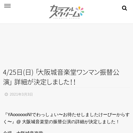
NEWS
PROFILE
SCHEDULE
DISCOGRAPHY
MOVIE
4/25日(日
)
「
大阪城音楽
堂
ワ
ン
マ
ン
振替公
演
」
詳
細
が
決
定
し
ま
し
た
！
！
AUDITION
STORE
2021年3月3日
FAN CLUB
『YAooooooN!でわっしょい〜お待たせしましたけーぴーからす
く〜』@ 大阪城音楽堂の振替公演の詳細が決定しました！