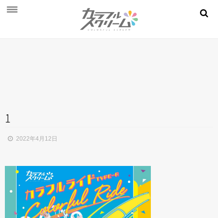
NEWS
PROFILE
SCHEDULE
DISCOGRAPHY
MOVIE
1
AUDITION
2022年4月12日
STORE
FAN CLUB