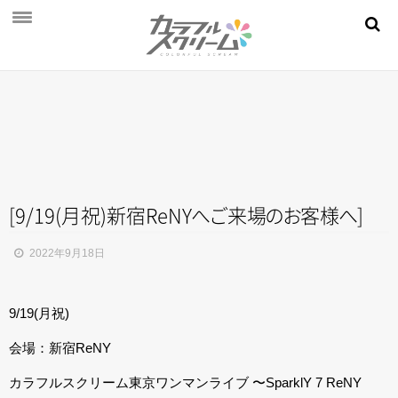
NEWS
PROFILE
SCHEDULE
DISCOGRAPHY
MOVIE
[9/19(月祝)新宿ReN
Y
へ
ご
来
場
の
お
客
様
へ
]
AUDITION
2022年9月18日
STORE
9/19(月祝)
FAN CLUB
会場：新宿ReNY
カラフルスクリーム東京ワンマンライブ 〜SparklY 7 ReNY