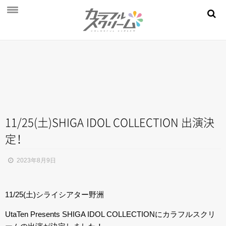
NEWS
PROFILE
SCHEDULE
DISCOGRAPHY
MOVIE
11/25(土)SHIGA IDOL COLLECTION 出演決
定
！
AUDITION
STORE
2023年8月9日
FAN CLUB
11/25(土)シライシアター野洲
UtaTen Presents SHIGA IDOL COLLECTIONにカラフルスクリ