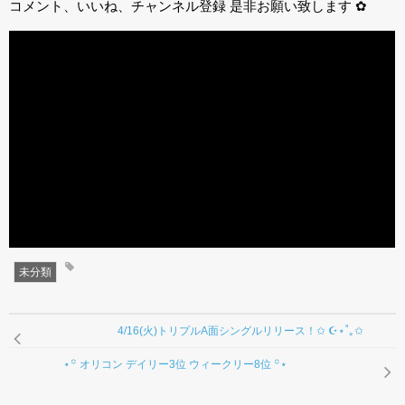
コメント、いいね、チャンネル登録 是非お願い致します ✿
未分類
4/16(火)トリプルA面シングルリリース！✩ ☪︎⋆˚｡✩
⋆꙳ オリコン デイリー3位 ウィークリー8位 ꙳⋆