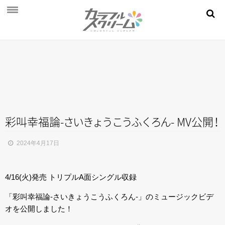
NEWS
PROFILE
SCHEDULE
DISCOGRAPHY
MOVIE
彩叫幸福論
-
さ
い
き
ょ
う
こ
う
ふ
く
ろ
ん
- MV公
開
！
AUDITION
2024年4月17日
STORE
4/16(火)発売 トリプルA面シングル収録
FAN CLUB
「彩叫幸福論-さいきょうこうふくろん-」のミュージックビデ
オを公開しました！