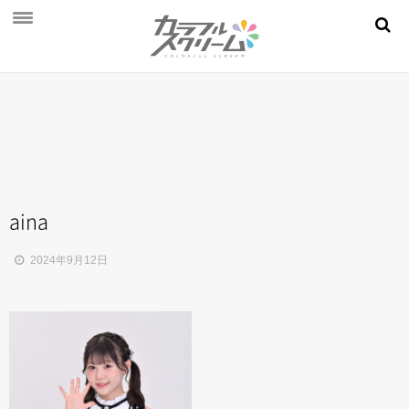
NEWS
PROFILE
SCHEDULE
DISCOGRAPHY
MOVIE
aina
AUDITION
2024年9月12日
STORE
FAN CLUB