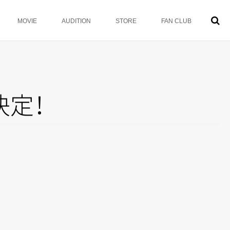
MOVIE
AUDITION
STORE
FAN CLUB
決
定
！