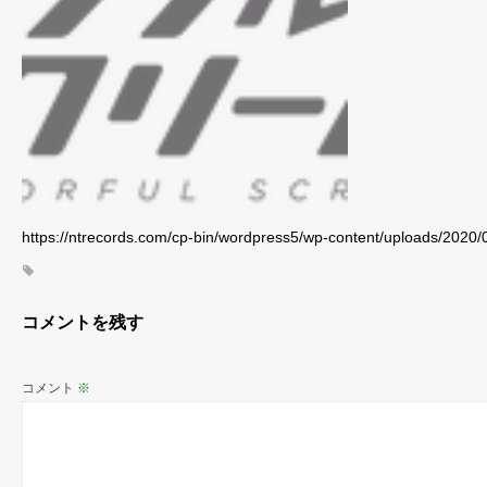
https://ntrecords.com/cp-bin/wordpress5/wp-content/uploa
コメントを残す
コメント
※