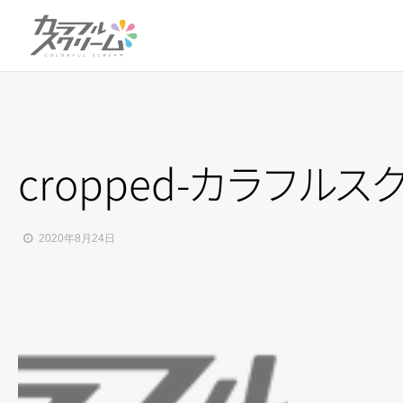
cropped
-
カ
ラ
フ
ル
ス
2020年8月24日