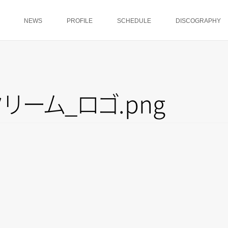
NEWS
PROFILE
SCHEDULE
DISCOGRAPHY
ク
リ
ー
ム
_
ロ
ゴ
.png