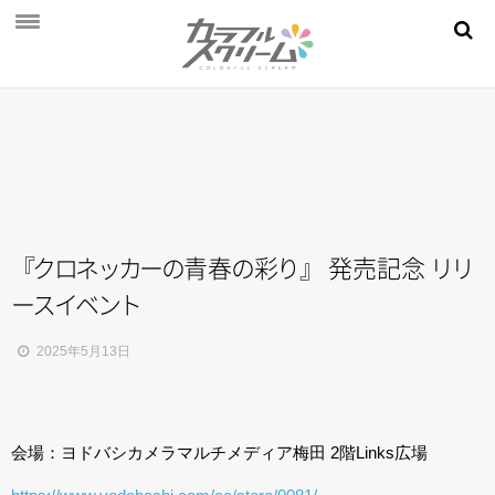
NEWS
PROFILE
SCHEDULE
DISCOGRAPHY
MOVIE
『
ク
ロ
ネ
ッ
カ
ー
の
青
春
の
彩
り
』
発売記念
リ
リ
ー
ス
イ
ベ
ン
ト
AUDITION
STORE
2025年5月13日
FAN CLUB
会場：ヨドバシカメラマルチメディア梅田 2階Links広場