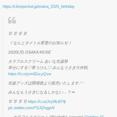
https://t.livepocket.jp/e/aina_2025_birthday
🐰 🐰 🐰 🐰
《 なんとタイトル変更のお知らせ 》
10/20(月) OSAKA MUSE
カラフルスクリーム あいな生誕祭
幸せにする♡誓うけん♡ みんなうさぎ大作戦
https://t.co/ym4ZucyQsw
生誕グッズは開場後より販売いたします.ᐟ.ᐟ
みんなもうさぎになるしかない…？🥕
🐰 🐰 🐰 🐰
https://t.co/Jvyl9cB74j
pic.twitter.com/FSJIZnggrN
— カラフルスクリーム (@colorful_scream)
October 16,