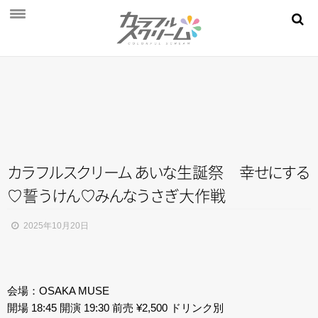
NEWS
PROFILE
SCHEDULE
DISCOGRAPHY
MOVIE
カ
ラ
フ
ル
ス
ク
リ
ー
ム
あ
い
な
生誕祭
幸
せ
に
す
る
♡
誓
う
け
ん
♡
み
ん
な
う
さ
ぎ
大作戦
AUDITION
STORE
2025年10月20日
FAN CLUB
会場：OSAKA MUSE
開場 18:45 開演 19:30 前売 ¥2,500 ドリンク別