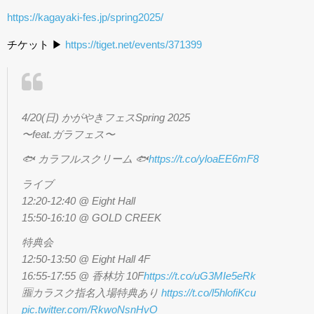
https://kagayaki-fes.jp/spring2025/
チケット ▶︎
https://tiget.net/events/371399
4/20(日) かがやきフェスSpring 2025
〜feat.ガラフェス〜
🐟 カラフルスクリーム 🐟
https://t.co/yloaEE6mF8
ライブ
12:20-12:40 @ Eight Hall
15:50-16:10 @ GOLD CREEK
特典会
12:50-13:50 @ Eight Hall 4F
16:55-17:55 @ 香林坊 10F
https://t.co/uG3MIe5eRk
🈯️カラスク指名入場特典あり
https://t.co/l5hlofiKcu
pic.twitter.com/RkwoNsnHvO