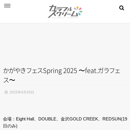
NEWS
PROFILE
SCHEDULE
DISCOGRAPHY
MOVIE
か
が
や
き
フ
ェ
ス
Spring 2025 〜feat
.
ガ
ラ
フ
ェ
ス
〜
AUDITION
STORE
2025年4月20日
FAN CLUB
会場：Eight Hall、DOUBLE、金沢GOLD CREEK、REDSUN(19
日のみ)