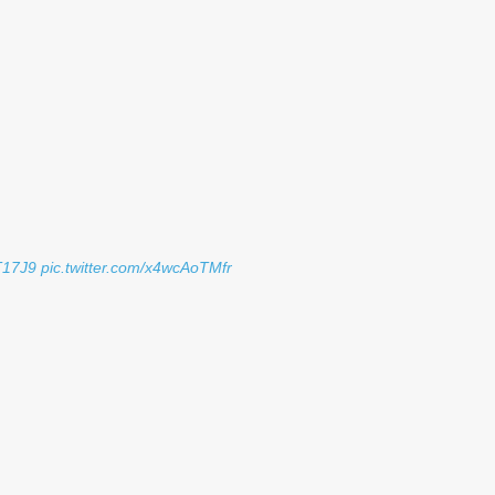
qT17J9
pic.twitter.com/x4wcAoTMfr