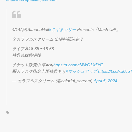
4/14(日)BananaHall
#こぐまカリー
Presents「Mash UP!」
🥄カラフルスクリーム 出演時間決定🥄
ライブ🎤18:35〜18:58
特典会📸終演後
チケット販売中🐻🍛🍌
https://t.co/mcMWG3X5YC
🈯️カラスク指名入場特典あり
#マッシュアップ
https://t.co/xa0c
— カラフルスクリーム (@colorful_scream)
April 5, 2024