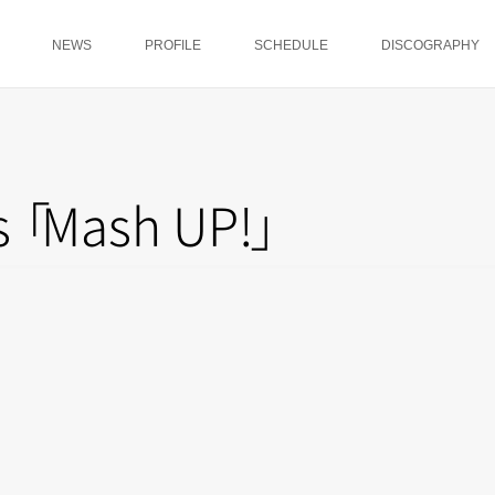
NEWS
PROFILE
SCHEDULE
DISCOGRAPHY
s
「
Mash UP
!
」