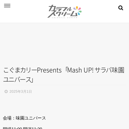
NEWS
PROFILE
SCHEDULE
DISCOGRAPHY
MOVIE
こ
ぐ
ま
カ
リ
ー
Presents
「
Mash UP!
サ
ラ
バ
味
園
ユ
ニ
バ
ー
ス
」
AUDITION
STORE
2025年3月1日
FAN CLUB
会場：味園ユニバース