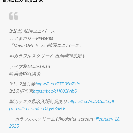
開場11:00 開演11:30
3/1(土) 味園ユニバース
こぐまカリーPresents
「Mash UP! サラバ味園ユニバース」
🍛カラフルスクリーム 出演時間決定🥄
ライブ🎤18:55-19:18
特典会📸終演後
3/1、2通し券
https://t.co/77P98nZzId
3/1公演前売
https://t.co/cH003lVlb6
🈯️カラスク指名入場特典あり
https://t.co/rUDCcJ1QfI
pic.twitter.com/ccDkyR3dRV
— カラフルスクリーム (@colorful_scream)
February 18,
2025