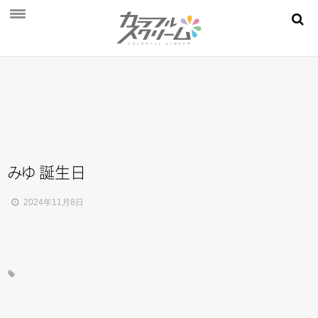
NEWS
PROFILE
SCHEDULE
DISCOGRAPHY
MOVIE
み
ゆ
誕生日
AUDITION
2024年11月8日
STORE
FAN CLUB