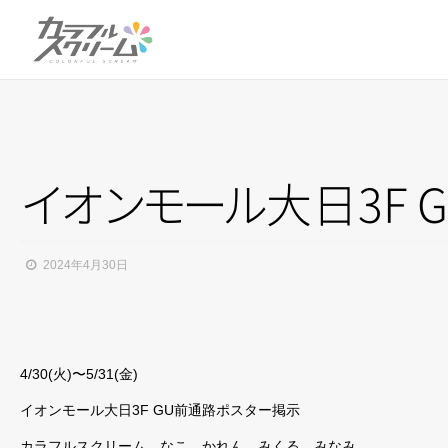
イ
オ
ン
モ
ー
ル
大日3F 
2024年4月30日
4/30(火)〜5/31(金)
イオンモール大日3F GU前通路ポスター掲示
カラフルスクリーム なこ、かれん、みくる、みなみ