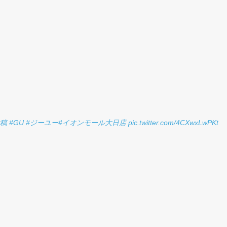
投稿
#GU
#ジーユー
#イオンモール大日店
pic.twitter.com/4CXwxLwPKt