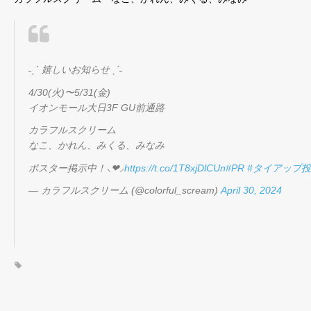
˗ˏˋ 嬉しいお知らせ ˎˊ˗
4/30(火)〜5/31(金)
イオンモール大日3F GU前通路
カラフルスクリーム
なこ、かれん、みくる、みなみ
ポスター掲示中！⸜❤︎⸝
https://t.co/1T8xjDlCUn
#PR
#タイアップ
— カラフルスクリーム (@colorful_scream)
April 30, 2024