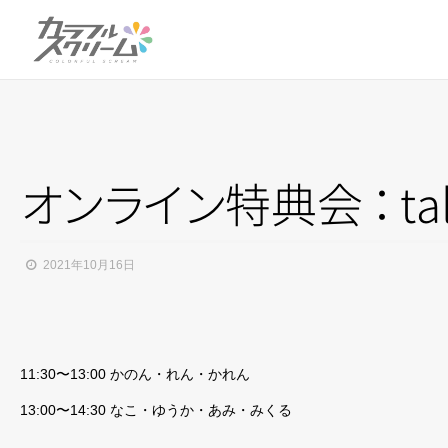
オ
ン
ラ
イ
ン
特典
会
：
ta
2021年10月16日
11:30〜13:00 かのん・れん・かれん
13:00〜14:30 なこ・ゆうか・あみ・みくる