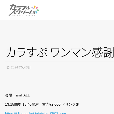
カ
ラ
す
ぷ
ワ
ン
マ
ン
感謝祭
2024年5月3日
会場：amHALL
13:15開場 13:40開演 前売¥2,000 ドリンク別
https://t.livepocket.jp/e/clsc_0503_spv