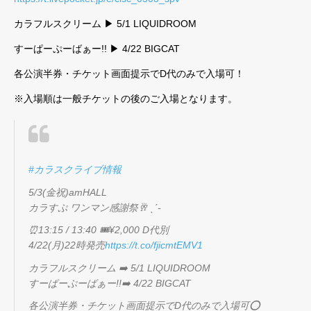
カラフルスクリーム ▶︎ 5/1 LIQUIDROOM
すーぱーぷーばぁー!! ▶︎ 4/22 BIGCAT
各公演半券・チケット画面提示でD代のみで入場可！
※入場順は一般チケットの後のご入場となります。
#カラスクライブ情報
5/3(金祝)amHALL
カラすぷ ワンマン感謝祭🥂 ˎˊ-
⏰13:15 / 13:40 🎟¥2,000 D代別
4/22(月)22時発売
https://t.co/fjicmtEMV1
カラフルスクリーム ➡️ 5/1 LIQUIDROOM
すーぱーぷーばぁー!!➡️ 4/22 BIGCAT
各公演半券・チケット画面提示でD代のみで入場可⭕️