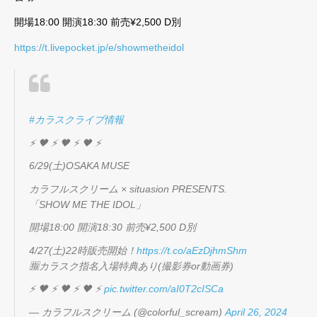
開場18:00 開演18:30 前売¥2,500 D別
https://t.livepocket.jp/e/showmetheidol
#カラスクライブ情報
⚡️ 🖤 ⚡️ 🖤 ⚡️ 🖤 ⚡️
6/29(土)OSAKA MUSE
カラフルスクリーム × situasion PRESENTS.
「SHOW ME THE IDOL」
開場18:00 開演18:30 前売¥2,500 D別
4/27(土)22時販売開始！
https://t.co/aEzDjhmShm
🈯️カラスク指名入場特典あり(撮影券or動画券)
⚡️ 🖤 ⚡️ 🖤 ⚡️ 🖤 ⚡️
pic.twitter.com/aI0T2cISCa
— カラフルスクリーム (@colorful_scream)
April 26, 2024