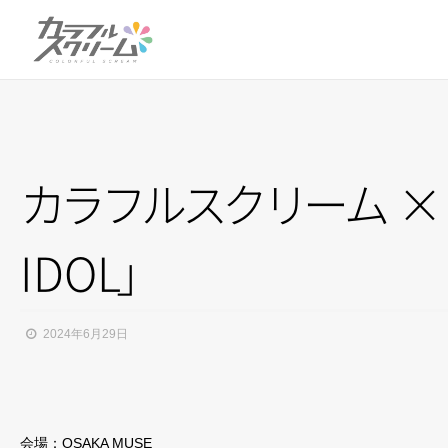
カ
ラ
フ
ル
ス
ク
リ
ー
ム
× 
IDO
L
」
2024年6月29日
会場：OSAKA MUSE