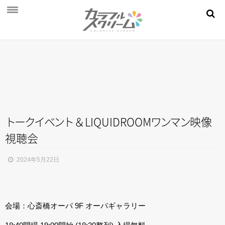
NEWS
PROFILE
SCHEDULE
DISCOGRAPHY
MOVIE
ト
ー
ク
イ
ベ
ン
ト
＆LIQUIDROO
M
ワ
ン
マ
ン
映像
視聴会
AUDITION
STORE
2024年5月22日
FAN CLUB
会場：心斎橋オーパ 9F オーパギャラリー